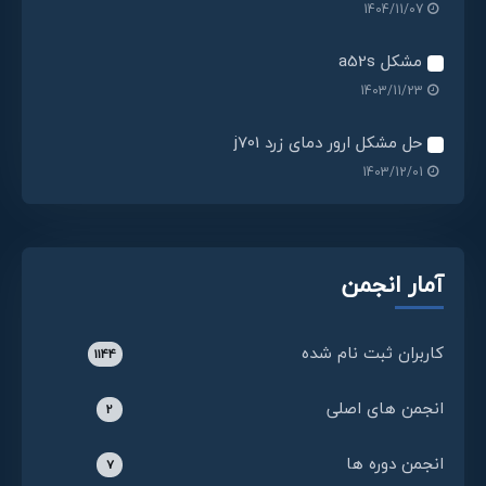
1404/11/07
مشکل a52s
1403/11/23
حل مشکل ارور دمای زرد j701
1403/12/01
آمار انجمن
کاربران ثبت نام شده
1144
انجمن های اصلی
2
انجمن دوره ها
7