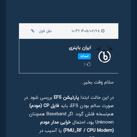
1405/02/28 10:49
نقل قول
ایران باینری
استاد
1
سلام وقت بخیر...
در این حالت ابتدا
پارتیشن EFS
بررسی شود. در
صورت سالم بودن EFS، باید
فایل CP (مودم)
هم‌نسخه فلش گردد. اگر Baseband همچنان
Unknown بود، احتمال
خرابی مدار مودم
(PMU_RF / CPU Modem)
یا آسیب در