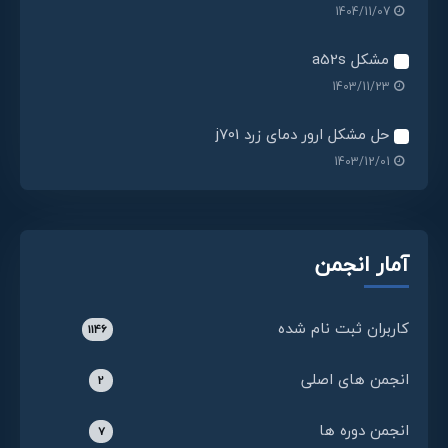
1404/11/07
مشکل a52s
1403/11/23
حل مشکل ارور دمای زرد j701
1403/12/01
آمار انجمن
کاربران ثبت نام شده
1146
انجمن های اصلی
2
انجمن دوره ها
7